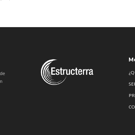
M
¿Q
 de
en
SE
PR
CO