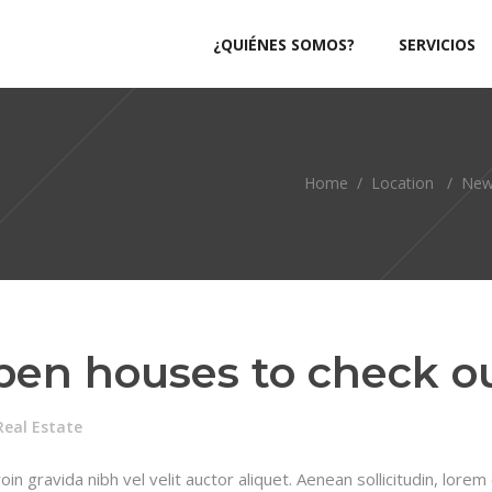
¿QUIÉNES SOMOS?
SERVICIOS
Home
/
Location
/
New
en houses to check o
Real Estate
n gravida nibh vel velit auctor aliquet. Aenean sollicitudin, lorem