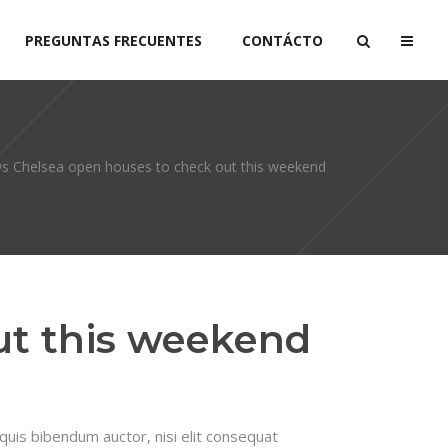
PREGUNTAS FRECUENTES
CONTÁCTO
s Chelsea open houses to check out this weekend
ut this weekend
 quis bibendum auctor, nisi elit consequat