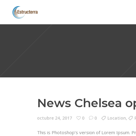
News Chelsea op
octubre 24, 2017
0
0
Location
,
This is Photoshop’s version of Lorem Ipsum. Proi