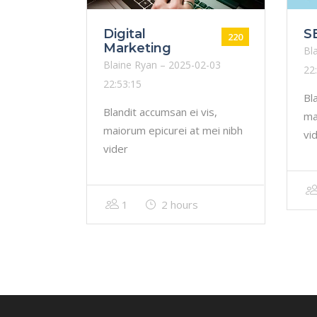
Digital
S
220
Marketing
Bl
Blaine Ryan – 2025-02-03
22
22:53:15
Bl
Blandit accumsan ei vis,
ma
maiorum epicurei at mei nibh
vi
vider
1
2 hours