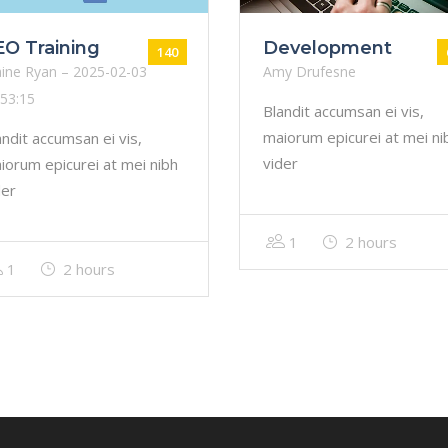
EO Training
Development
140
aine Ryan – 2025-02-03
Amy Drufesne
:53:15
Blandit accumsan ei vis,
maiorum epicurei at mei ni
andit accumsan ei vis,
vider
iorum epicurei at mei nibh
der
1
2 hours
1
2 hours